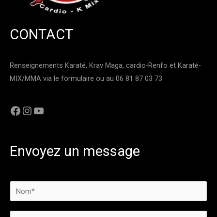
CONTACT
Renseignements Karaté, Krav Maga, cardio-Renfo et Karaté-
MIX/MMA via le formulaire ou au 06 81 87 03 73
Envoyez un message
N
o
m
E