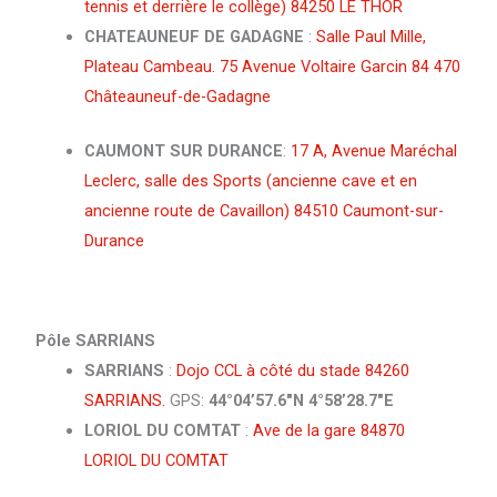
tennis et derrière le collège) 84250 LE THOR
CHATEAUNEUF DE GADAGNE
:
Salle Paul Mille,
Plateau Cambeau.
75 Avenue Voltaire Garcin 84 470
Châteauneuf-de-Gadagne
CAUMONT SUR DURANCE
:
17 A, Avenue Maréchal
Leclerc, salle des Sports (ancienne cave et en
ancienne route de Cavaillon) 84510 Caumont-sur-
Durance
Pôle SARRIANS
SARRIANS
:
Dojo CCL à côté du stade 84260
SARRIANS.
GPS:
44°04’57.6″N 4°58’28.7″E
LORIOL DU COMTAT
:
Ave de la gare 84870
LORIOL DU COMTAT