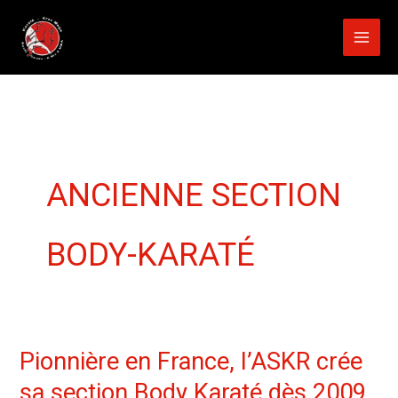
Aller
au
contenu
ANCIENNE SECTION
BODY-KARATÉ
Pionnière en France, l’ASKR crée
Pionnière
en
sa section Body Karaté dès 2009