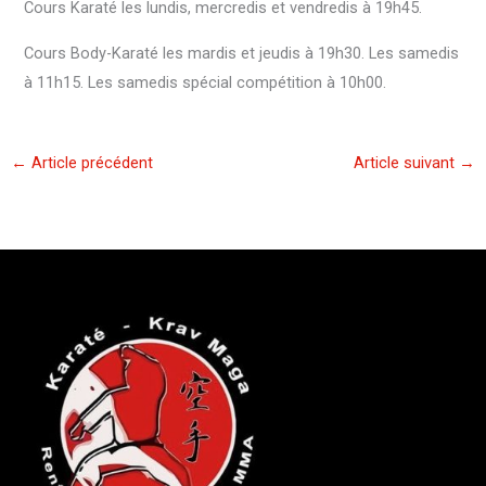
Cours Karaté les lundis, mercredis et vendredis à 19h45.
Cours Body-Karaté les mardis et jeudis à 19h30. Les samedis
à 11h15. Les samedis spécial compétition à 10h00.
←
Article précédent
Article suivant
→